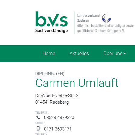
Home
Aktuelles
Über uns
DIPL.-ING. (FH)
Carmen Umlauft
Dr.-Albert-Dietze-Str. 2
01454
Radeberg
TELEFON:
03528 4879320
MOBIL:
0171 3693171
TELEFAX: