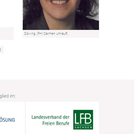
Dipl.-Ing. (FH) Carmen Umlauft
z
lied im: