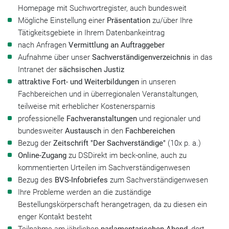
Homepage mit Suchwortregister, auch bundesweit
Mögliche Einstellung einer
Präsentation
zu/über Ihre
Tätigkeitsgebiete in Ihrem Datenbankeintrag
nach Anfragen
Vermittlung an Auftraggeber
Aufnahme über unser
Sachverständigenverzeichnis
in das
Intranet der
sächsischen Justiz
attraktive Fort- und Weiterbildungen
in unseren
Fachbereichen und in überregionalen Veranstaltungen,
teilweise mit erheblicher Kostenersparnis
professionelle
Fachveranstaltungen
und regionaler und
bundesweiter
Austausch
in den
Fachbereichen
Bezug der
Zeitschrift "Der Sachverständige"
(10x p. a.)
Online-Zugang
zu DSDirekt im beck-online, auch zu
kommentierten Urteilen im Sachverständigenwesen
Bezug des
BVS-Infobriefes
zum Sachverständigenwesen
Ihre Probleme werden an die zuständige
Bestellungskörperschaft herangetragen, da zu diesen ein
enger Kontakt besteht
Teilnahme am jährlichen
parlamentarischen Abend
, dort