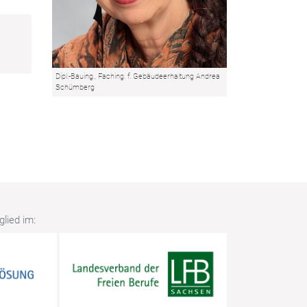
Dipl.-Bauing., Faching. f. Gebäudeerhaltung Andrea
Schümberg
lied im: