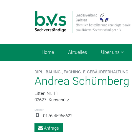
Home
Aktuelles
Über uns
DIPL.-BAUING., FACHING. F. GEBÄUDEERHALTUNG
Andrea Schümberg
Litten Nr. 11
02627
Kubschütz
MOBIL:
0176 45955622
Anfrage