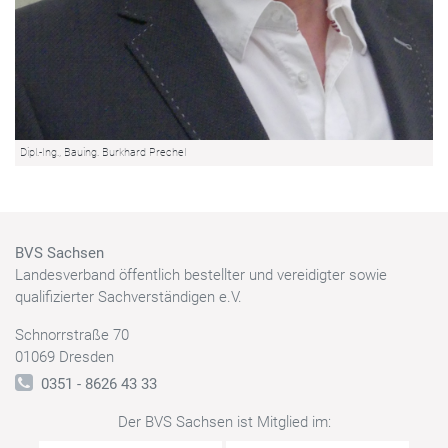
Dipl.-Ing., Bauing. Burkhard Prechel
BVS Sachsen
Landesverband öffentlich bestellter und vereidigter sowie
qualifizierter Sachverständigen e.V.
Schnorrstraße 70
01069 Dresden
0351 - 8626 43 33
Der BVS Sachsen ist Mitglied im: