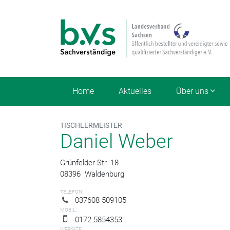
Home
Aktuelles
Über uns
TISCHLERMEISTER
Daniel Weber
Grünfelder Str. 18
08396
Waldenburg
TELEFON:
037608 509105
MOBIL:
0172 5854353
WEBSITE: