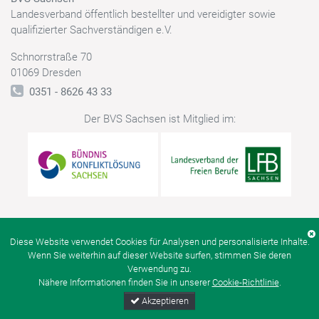
Landesverband öffentlich bestellter und vereidigter sowie
qualifizierter Sachverständigen e.V.
Schnorrstraße 70
01069 Dresden
0351 - 8626 43 33
Der BVS Sachsen ist Mitglied im:
© BVS Sachsen
Kontakt
Datenschutz
Impressum
Diese Website verwendet Cookies für Analysen und personalisierte Inhalte.
Wenn Sie weiterhin auf dieser Website surfen, stimmen Sie deren
Verwendung zu.
Nähere Informationen finden Sie in unserer
Cookie-Richtlinie
.
Akzeptieren