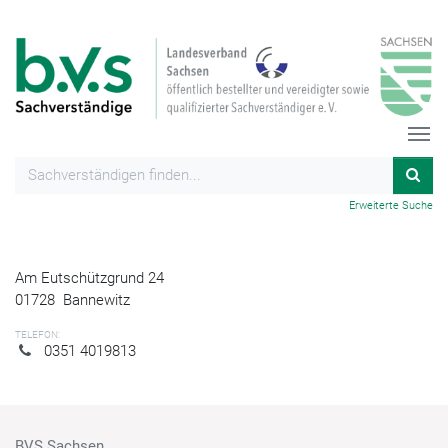
Erweiterte Suche
Am Eutschützgrund 24
01728
Bannewitz
TELEFON:
0351 4019813
BVS Sachsen