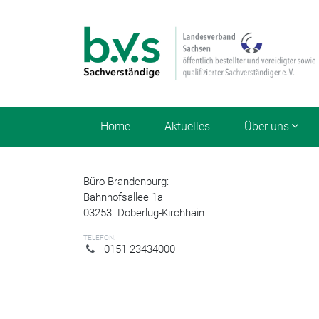
Home
Aktuelles
Über uns
Büro Brandenburg:
Bahnhofsallee 1a
03253
Doberlug-Kirchhain
TELEFON:
0151 23434000