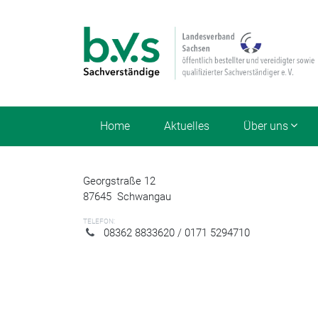
Home
Aktuelles
Über uns
Georgstraße 12
87645
Schwangau
TELEFON:
08362 8833620 / 0171 5294710