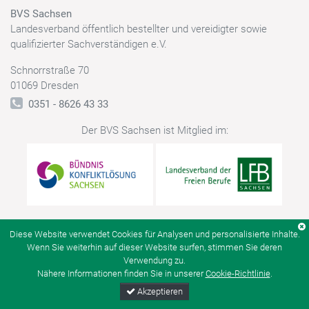
BVS Sachsen
Landesverband öffentlich bestellter und vereidigter sowie
qualifizierter Sachverständigen e.V.
Schnorrstraße 70
01069 Dresden
0351 - 8626 43 33
Der BVS Sachsen ist Mitglied im:
Diese Website verwendet Cookies für Analysen und personalisierte Inhalte.
© BVS Sachsen
Kontakt
Datenschutz
Impressum
Wenn Sie weiterhin auf dieser Website surfen, stimmen Sie deren
Verwendung zu.
Nähere Informationen finden Sie in unserer
Cookie-Richtlinie
.
Akzeptieren