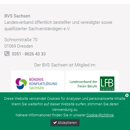
BVS Sachsen
Landesverband öffentlich bestellter und vereidigter sowie
qualifizierter Sachverständigen e.V.
Schnorrstraße 70
01069 Dresden
0351 - 8626 43 33
Der BVS Sachsen ist Mitglied im:
Diese Website verwendet Cookies für Analysen und personalisierte Inhalte.
Wenn Sie weiterhin auf dieser Website surfen, stimmen Sie deren
Verwendung zu.
© BVS Sachsen
Kontakt
Datenschutz
Impressum
Nähere Informationen finden Sie in unserer
Cookie-Richtlinie
.
Akzeptieren