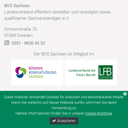
BVS Sachsen
Landesverband öffentlich bestellter und vereidigter sowie
qualifizierter Sachverständigen e.V.
Schnorrstraße 70
01069 Dresden
0351 - 8626 43 33
Der BVS Sachsen ist Mitglied im:
Diese Website verwendet Cookies für Analysen und personalisierte Inhalte.
© BVS Sachsen
Kontakt
Datenschutz
Impressum
Wenn Sie weiterhin auf dieser Website surfen, stimmen Sie deren
Verwendung zu.
Nähere Informationen finden Sie in unserer
Cookie-Richtlinie
.
Akzeptieren