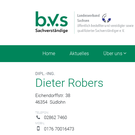
Home
Aktuelles
Über uns
DIPL.-ING.
Dieter Robers
Eichendorffstr. 38
46354
Südlohn
TELEFON:
02862 7460
MOBIL:
0176 70016473