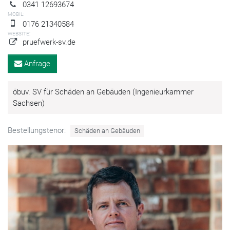
0341 12693674
MOBIL:
0176 21340584
WEBSITE:
pruefwerk-sv.de
Anfrage
öbuv. SV für Schäden an Gebäuden (Ingenieurkammer
Sachsen)
Bestellungstenor:
Schäden an Gebäuden