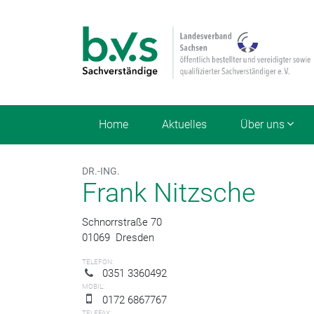
Home
Aktuelles
Über uns
DR.-ING.
Frank Nitzsche
Schnorrstraße 70
01069
Dresden
TELEFON:
0351 3360492
MOBIL:
0172 6867767
TELEFAX: