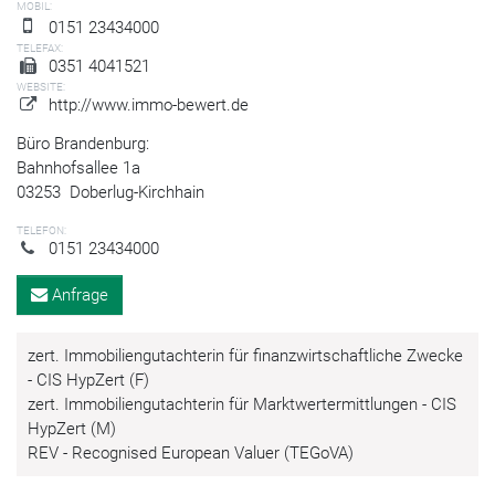
MOBIL:
0151 23434000
TELEFAX:
0351 4041521
WEBSITE:
http://www.immo-bewert.de
Büro Brandenburg:
Bahnhofsallee 1a
03253
Doberlug-Kirchhain
TELEFON:
0151 23434000
Anfrage
zert. Immobiliengutachterin für finanzwirtschaftliche Zwecke
- CIS HypZert (F)
zert. Immobiliengutachterin für Marktwertermittlungen - CIS
HypZert (M)
REV - Recognised European Valuer (TEGoVA)