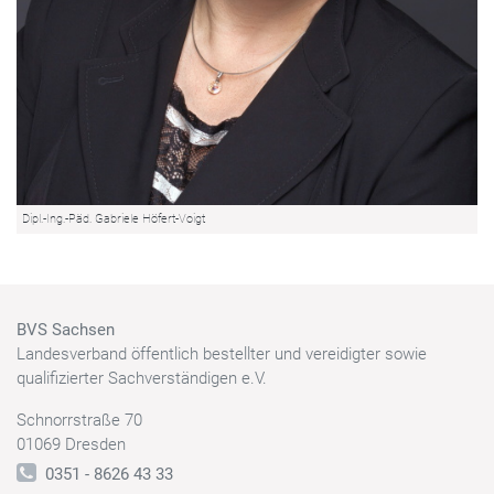
Dipl.-Ing.-Päd. Gabriele Höfert-Voigt
BVS Sachsen
Landesverband öffentlich bestellter und vereidigter sowie
qualifizierter Sachverständigen e.V.
Schnorrstraße 70
01069 Dresden
0351 - 8626 43 33