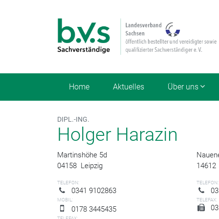
Home
Aktuelles
Über uns
DIPL.-ING.
Holger Harazin
Martinshöhe 5d
Nauene
04158
Leipzig
14612
TELEFON:
TELEFON:
0341 9102863
03
MOBIL:
TELEFAX:
03
0178 3445435
TELEFAX: