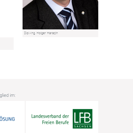
Dipl.-Ing. Holger Harazin
lied im: