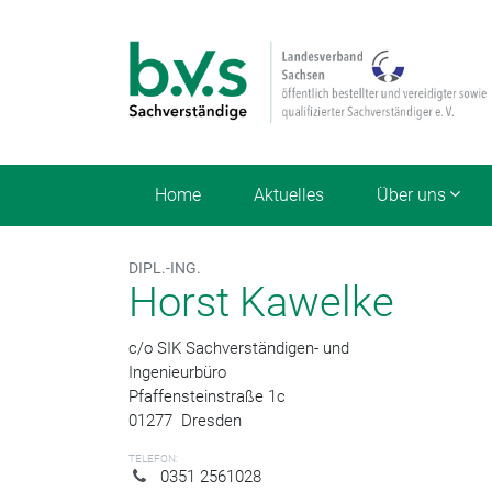
Home
Aktuelles
Über uns
DIPL.-ING.
Horst Kawelke
c/o SIK Sachverständigen- und
Ingenieurbüro
Pfaffensteinstraße 1c
01277
Dresden
TELEFON:
0351 2561028