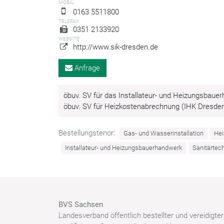
MOBIL:
0163 5511800
TELEFAX:
0351 2133920
WEBSITE:
http://www.sik-dresden.de
Anfrage
öbuv. SV für das Installateur- und Heizungsbau
öbuv. SV für Heizkostenabrechnung (IHK Dresde
Bestellungstenor:
Gas- und Wasserinstallation
Hei
Installateur- und Heizungsbauerhandwerk
Sanitärtec
BVS Sachsen
Landesverband öffentlich bestellter und vereidigte