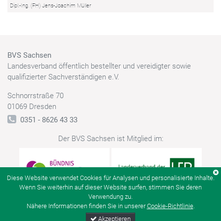
Dipl.-Ing. (FH) Jens-Joachim Müller
BVS Sachsen
Landesverband öffentlich bestellter und vereidigter sowie
qualifizierter Sachverständigen e.V.
Schnorrstraße 70
01069 Dresden
0351 - 8626 43 33
Der BVS Sachsen ist Mitglied im:
Diese Website verwendet Cookies für Analysen und personalisierte Inhalte.
Wenn Sie weiterhin auf dieser Website surfen, stimmen Sie deren
Verwendung zu.
Nähere Informationen finden Sie in unserer
Cookie-Richtlinie
.
Akzeptieren
© BVS Sachsen
Kontakt
Datenschutz
Impressum