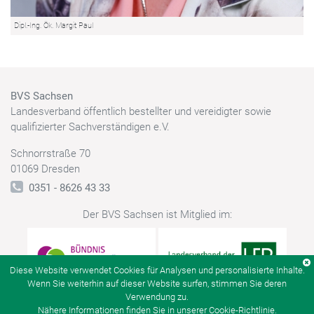
Dipl.-Ing. Ök. Margit Paul
BVS Sachsen
Landesverband öffentlich bestellter und vereidigter sowie
qualifizierter Sachverständigen e.V.
Schnorrstraße 70
01069 Dresden
0351 - 8626 43 33
Der BVS Sachsen ist Mitglied im:
Diese Website verwendet Cookies für Analysen und personalisierte Inhalte.
Wenn Sie weiterhin auf dieser Website surfen, stimmen Sie deren
Verwendung zu.
Nähere Informationen finden Sie in unserer
Cookie-Richtlinie
.