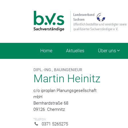
Home
Aktuelles
Über uns
DIPL.-ING., BAUINGENIEUR
Martin Heinitz
c/o iproplan Planungsgesellschaft
mbH
Bernhardstraße 68
09126
Chemnitz
TELEFON:
0371 5265275