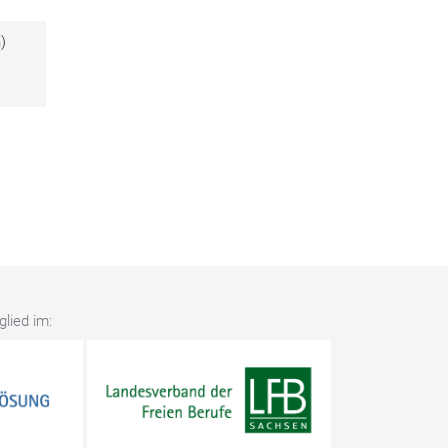
)
lied im: