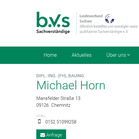
Home
Aktuelles
Über uns
DIPL.-ING. (FH), BAUING.
Michael Horn
Mansfelder Straße 13
09126
Chemnitz
MOBIL:
0152 51099258
Anfrage