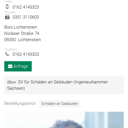
MOBIL:
0162 4143323
TELEFAX:
0351 3110603
Büro Lichtenstein:
Niclaser Straße 74
09350
Lichtenstein
TELEFON:
0162 4143323
Anfrage
öbuv. SV für Schäden an Gebäuden (Ingenieurkammer
Sachsen)
Bestellungstenor:
Schäden an Gebäuden