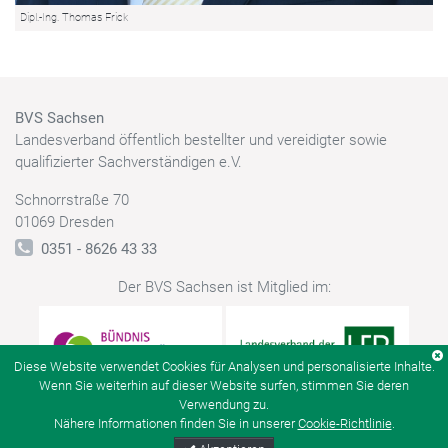
Dipl.-Ing. Thomas Frick
BVS Sachsen
Landesverband öffentlich bestellter und vereidigter sowie
qualifizierter Sachverständigen e.V.
Schnorrstraße 70
01069 Dresden
0351 - 8626 43 33
Der BVS Sachsen ist Mitglied im:
Diese Website verwendet Cookies für Analysen und personalisierte Inhalte.
Wenn Sie weiterhin auf dieser Website surfen, stimmen Sie deren
Verwendung zu.
Nähere Informationen finden Sie in unserer
Cookie-Richtlinie
.