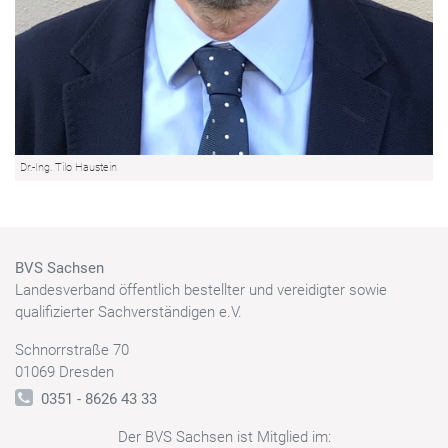
Dr.-Ing. Tilo Haustein
BVS Sachsen
Landesverband öffentlich bestellter und vereidigter sowie
qualifizierter Sachverständigen e.V.
Schnorrstraße 70
01069 Dresden
0351 - 8626 43 33
Der BVS Sachsen ist Mitglied im: