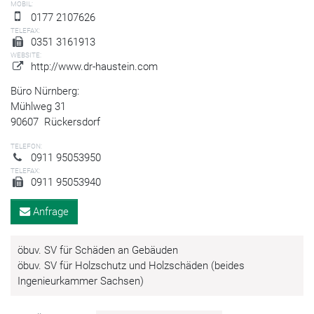
MOBIL:
0177 2107626
TELEFAX:
0351 3161913
WEBSITE:
http://www.dr-haustein.com
Büro Nürnberg:
Mühlweg 31
90607
Rückersdorf
TELEFON:
0911 95053950
TELEFAX:
0911 95053940
Anfrage
öbuv. SV für Schäden an Gebäuden
öbuv. SV für Holzschutz und Holzschäden (beides
Ingenieurkammer Sachsen)