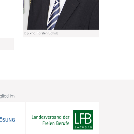
Dipl.-Ing. Torsten Schulz
lied im: