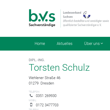
Home
Aktuelles
Über uns
DIPL.-ING.
Torsten Schulz
Wehlener Straße 46
01279
Dresden
TELEFON:
0351 269930
MOBIL:
0172 3477703
TELEFAX: