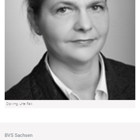
Dipl.-Ing. Urte Falk
BVS Sachsen