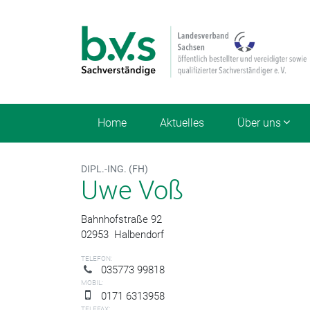
Home
Aktuelles
Über uns
DIPL.-ING. (FH)
Uwe Voß
Bahnhofstraße 92
02953
Halbendorf
TELEFON:
035773 99818
MOBIL:
0171 6313958
TELEFAX: