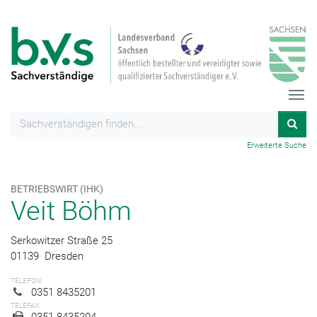
Erweiterte Suche
BETRIEBSWIRT (IHK)
Veit Böhm
Serkowitzer Straße 25
01139
Dresden
TELEFON:
0351 8435201
TELEFAX:
0351 8435204