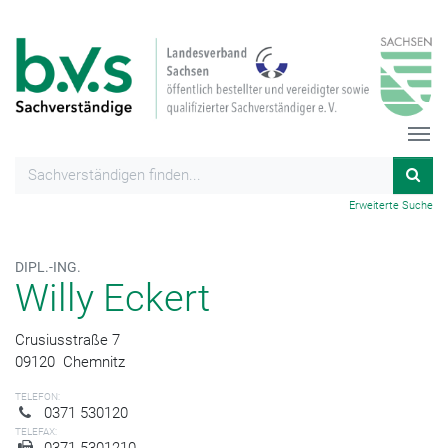
Erweiterte Suche
DIPL.-ING.
Willy Eckert
Crusiusstraße 7
09120
Chemnitz
TELEFON:
0371 530120
TELEFAX:
0371 5301210