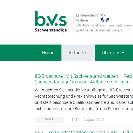
Home
Aktuelles
Über uns
IfS-Broschüre „Mit Sachverstand werben – Rec
Sachverständige“ in neuer Auflage erschienen
Wir möchten Sie über die Neuauflage der IfS-Broschü
Rechtsprechung und Praxishinweise für Sachverständ
und stellt besondere Qualifikationen heraus. Daher so
insbesondere, da ihre Berufsinhalte und Dienstleistu
News
04.August 2021
BVS TGA Bundesfachtagung am 02./03.09.20