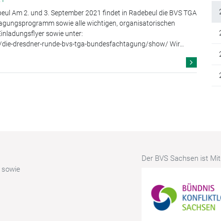
beul Am 2. und 3. September 2021 findet in Radebeul die BVS TGA
agungsprogramm sowie alle wichtigen, organisatorischen
inladungsflyer sowie unter:
l/die-dresdner-runde-bvs-tga-bundesfachtagung/show/ Wir…
Der BVS Sachsen ist Mitg
r sowie